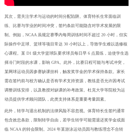
其次，需关注学术与运动的时间分配陷阱。体育特长生常面临训
练、比赛与学业的时间冲突，签约条款可能隐含对学术发展的限
制。例如，
NCAA 虽规定赛季内每周训练时间不超过 20 小时，但实
际操作中足球、篮球等项目常达 30 小时以上，导致学生难以选修核
心课程。某 D1 级大学篮球队要求球员每日早 6 点晨练，迫使学生选
择冷门时段的水课，影响 GPA。此外，比赛日程可能与考试冲突，
某网球运动员因参赛缺课挂科，触发奖学金的学术保持条款。家长
需在签约前与校方确认是否有学术支持资源，教练是否允许因考试
调整训练安排，以及教授对缺课的补考政策。杜克大学等院校为运
动员提供学术顾问团队，此类支持体系是重要考量因素。
此外，转学与退出机制的法律风险不容忽视。体育特长生签约通常
包含效忠条款，限制转学自由，若学生转学可能需退还奖学金或面
临
NCAA 的转会限制。2024 年某游泳运动员因与教练理念不合转