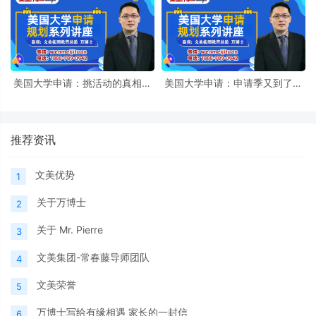
学直通车》
美国大学申请：挑活动的真相，
美国大学申请：申请季又到了，
很多学生都忽略了 - 文美集团万
现在的学生都在卷什么呢？
博士《美国升学直通车》
推荐资讯
文美优势
1
关于万博士
2
关于 Mr. Pierre
3
文美集团-常春藤导师团队
4
文美荣誉
5
万博士写给有缘相遇 家长的一封信
6