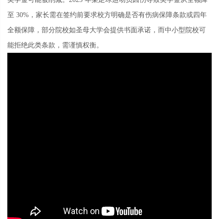
至 30%，家长需在签约前要求校方明确是否有伤病保障条款或四年
全额保障，部分院校如圣母大学会提供书面承诺，而中小型院校可
能拒绝此类条款，需谨慎权衡。