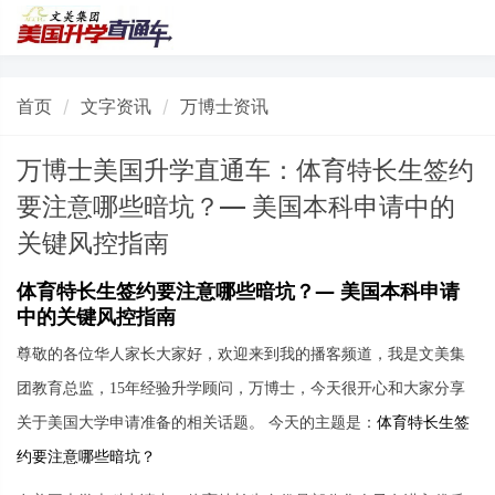
首页
文字资讯
万博士资讯
万博士美国升学直通车：体育特长生签约
要注意哪些暗坑？— 美国本科申请中的
关键风控指南
体育特长生签约要注意哪些暗坑？
— 美国本科申请
中的关键风控指南
尊敬的各位华人家长大家好，欢迎来到我的播客频道，我是文美集
团教育总监，
15年经验升学顾问，万博士，今天很开心和大家分享
关于美国大学申请准备的相关话题。 今天的主题是：
体育特长生签
约要注意哪些暗坑？