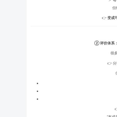
但
👉
变成
② 评价体系
很多
👉 
“有成