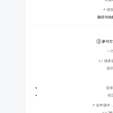
📌 
路径与动
③ 参与
一个
👉 很
而不
安排
经
📌 在申请
👉 