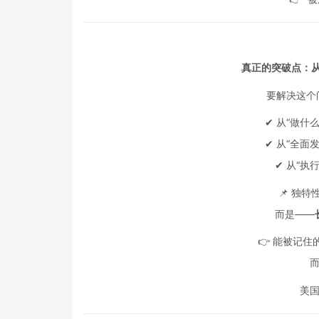
真正的突破点：从
要解决这个
✔ 从“做什么
✔ 从“全面发
✔ 从“执行
📌 独
而是——
👉 能被记
美