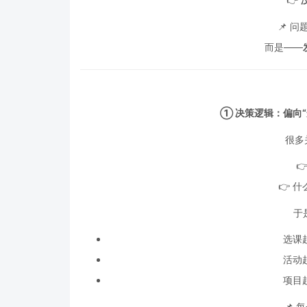
📌 
而是——
① 决策逻辑：偏向“
很多

👉 
于
选课
活动
项目
📌 