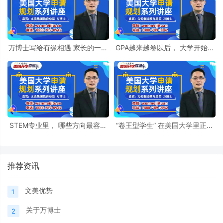
万博士写给有缘相遇 家长的一封
GPA越来越卷以后， 大学开始偷
信
偷看什么？
STEM专业里， 哪些方向最容易
“卷王型学生” 在美国大学里正在
被低估？
遇到什么问题？
推荐资讯
文美优势
1
关于万博士
2