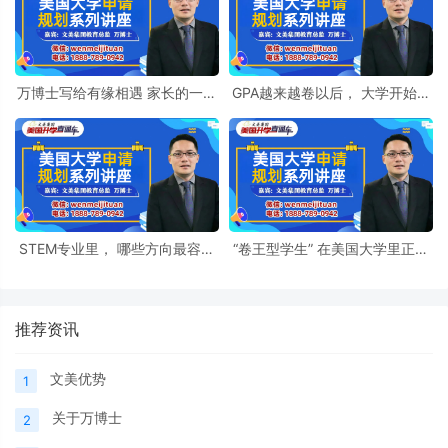
万博士写给有缘相遇 家长的一封
GPA越来越卷以后， 大学开始偷
信
偷看什么？
STEM专业里， 哪些方向最容易
“卷王型学生” 在美国大学里正在
被低估？
遇到什么问题？
推荐资讯
文美优势
1
关于万博士
2