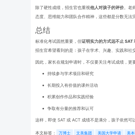
除了硬性成绩，招生官也重视
他人对孩子的评价
。老
态度、思维能力和团队合作精神，这些都是分数无法
总结
标准化考试固然重要，但
证明实力的方式远不止 SAT 和
招生官希望看到的是：孩子在学术、兴趣、实践和社
因此，家长在规划申请时，不仅要关注考试成绩，更
持续参与学术项目和研究
长期投入有价值的课外活动
积累创作作品和实践经验
争取有分量的推荐和认可
这样，即使 SAT 或 ACT 成绩不是满分，孩子依
本文标签：
万博士
文美集团
美国大学申请
美本