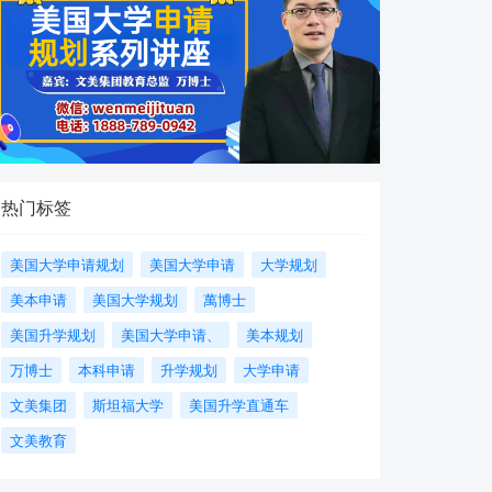
热门标签
美国大学申请规划
美国大学申请
大学规划
美本申请
美国大学规划
萬博士
美国升学规划
美国大学申请、
美本规划
万博士
本科申请
升学规划
大学申请
文美集团
斯坦福大学
美国升学直通车
文美教育