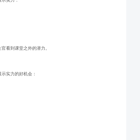
生官看到课堂之外的潜力。
展示实力的好机会：